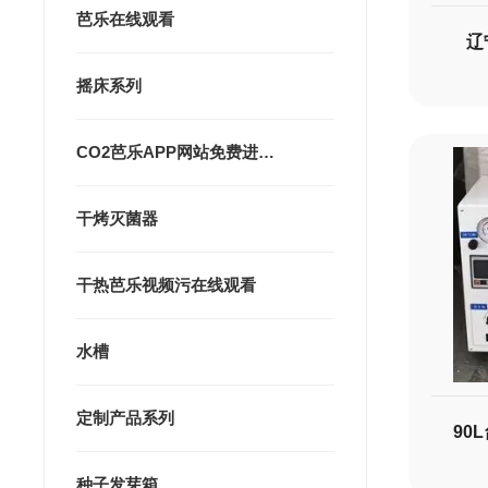
芭乐在线观看
辽
摇床系列
CO2芭乐APP网站免费进入2023
干烤灭菌器
干热芭乐视频污在线观看
水槽
定制产品系列
90
种子发芽箱