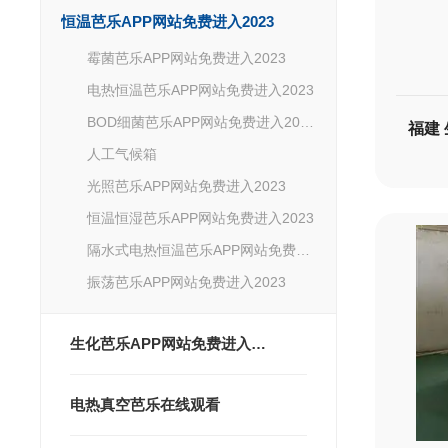
恒温芭乐APP网站免费进入2023
霉菌芭乐APP网站免费进入2023
电热恒温芭乐APP网站免费进入2023
BOD细菌芭乐APP网站免费进入2023
人工气候箱
光照芭乐APP网站免费进入2023
恒温恒湿芭乐APP网站免费进入2023
隔水式电热恒温芭乐APP网站免费进入2023
振荡芭乐APP网站免费进入2023
生化芭乐APP网站免费进入2023
电热真空芭乐在线观看