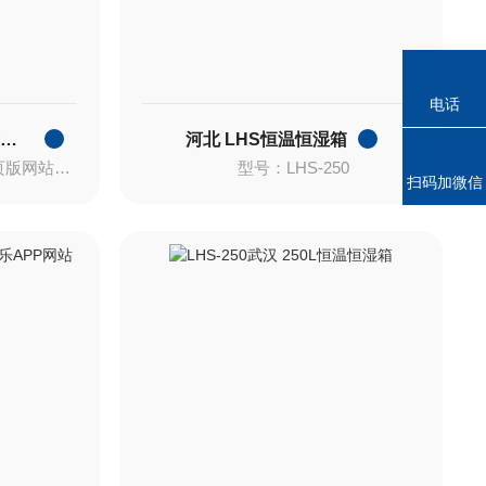
电话
江苏 1000*1000*1000鼓风芭乐在线观看
河北 LHS恒温恒湿箱
HG-91000A
型号：LHS-250
扫码加微信