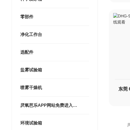
零部件
净化工作台
选配件
盐雾试验箱
喷雾干燥机
厌氧芭乐APP网站免费进入2023
环境试验箱
共