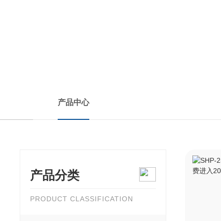
PRODUCTS CENTER
产品中心
产品分类
PRODUCT CLASSIFICATION