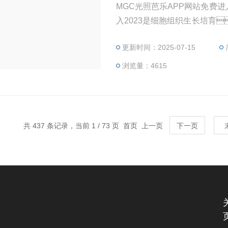
MGC光照芭乐APP网站免费进
入2023是细胞组织生长培育
动物的饲养、微生物抗
更新时间：2025-07-15
工程、医学研究、
科研作恒温、光照实验
浏览量：4615
共 437 条记录，当前 1 / 73 页 首页 上一页
下一页