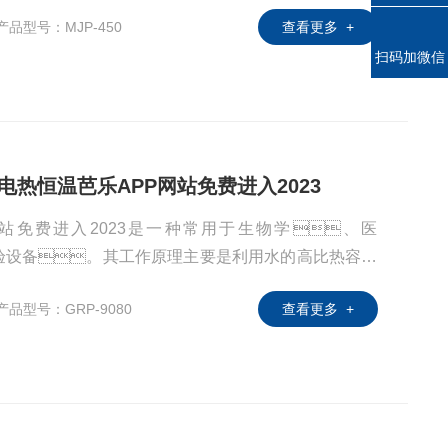
产品型号：MJP-450
查看更多 +
扫码加微信
套式电热恒温芭乐APP网站免费进入2023
站免费进入2023是一种常用于生物学、医
验设备。其工作原理主要是利用水的高比热容和
通常是电热丝或发热管）与芭乐APP网站免费进入20
产品型号：GRP-9080
查看更多 +
试样和培养基，以保持其恒温状态。这种
费进入2023内的温度波动较小，有利于实验