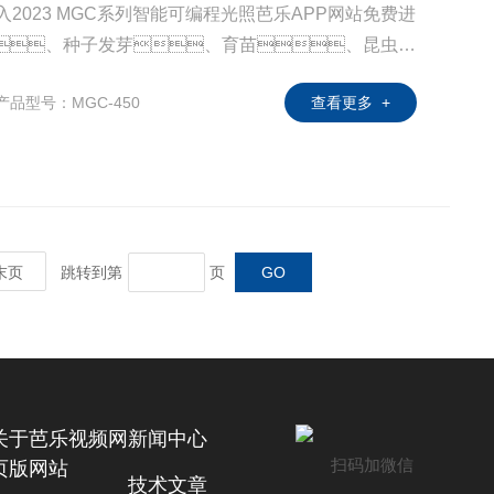
入2023 MGC系列智能可编程光照芭乐APP网站免费进
、种子发芽、育苗、昆虫小
生物的培养保存理想的设备，特别适用于生物
产品型号：MGC-450
查看更多 +
农业科学、水产、畜牧等领域从事生产和
培养的装置。
末页
跳转到第
页
关于芭乐视频网
新闻中心
扫码加微信
页版网站
技术文章