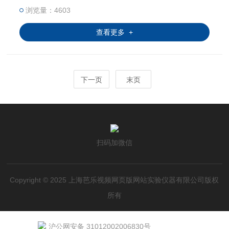
保、医学等科研，教育和生产部门作精密培
浏览量：4603
养制备*的实验室设备。
查看更多 +
下一页
末页
扫码加微信
Copyright © 2025 上海芭乐视频网页版网站实验仪器有限公司版权
所有
沪公网安备 31012002006830号