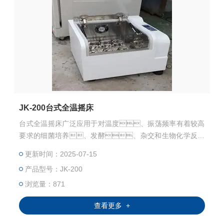
JK-200台式全温摇床
台式全温摇床广泛应用于对温度、振荡频率有着较高
要求的细菌培养、发酵、杂交和生物化学反应
以及酶、细胞组织研究等。在医学、生
更新时间：2025-07-15
物学、分子学、制药、食
产品型号：JK-200
品、环保等研究应用领域有着广泛而重要的应
用。
浏览量：871
查看更多 +