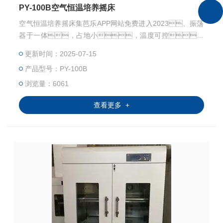
PY-100B空气恒温培养摇床
空气恒温培养摇床集芭乐APP网站免费进入2023、振荡
器于一体，占地小，温度可控，
在研究应用领域有着广泛而重要的应用。广泛应用于
更新时间：2025-07-15
对温度、振荡频率有着较高要求的细菌培养、发
产品型号：PY-100B
酵、杂交和生物化学反应以及酶、细胞组织
研究等
浏览量：6061
查看更多 +