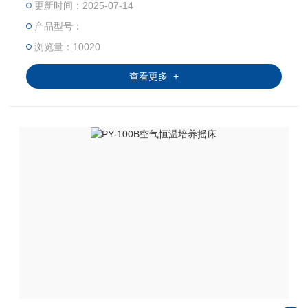
更新时间：2025-07-14
加热元件和温控系统来维持摇床内部恒定的温度和湿
产品型号：
度，同时通过振动机构使样品得以在温度恒定的情况
下充分混合和通气。
浏览量：10020
查看更多 +