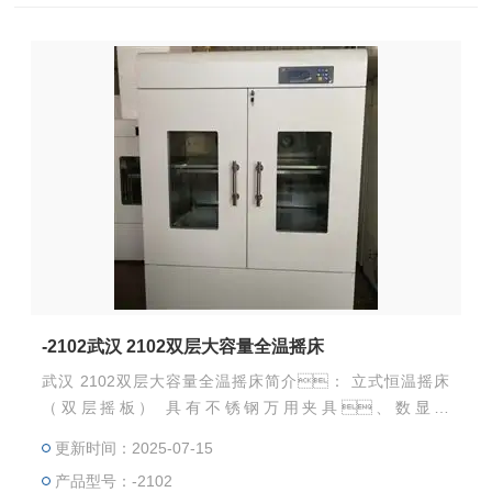
-2102武汉 2102双层大容量全温摇床
武汉 2102双层大容量全温摇床简介： 立式恒温摇床
（双层摇板） 具有不锈钢万用夹具、数显控
温、无级调速和良好的热循环功能，是
更新时间：2025-07-15
一种多用途的生化器，是植物、生
产品型号：-2102
物、微生物、遗传、病毒、环