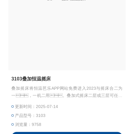
3103叠加恒温摇床
叠加摇床将恒温芭乐APP网站免费进入2023与摇床合二为
一，一机二用。叠加式摇床二层或三层可任意
组合，占地面积小，使用空间大。每
更新时间：2025-07-14
层独立控制，可在不同温度、转速下同时操
产品型号：3103
作，亦可根据需要选择一层或多层进行操作。
浏览量：9758