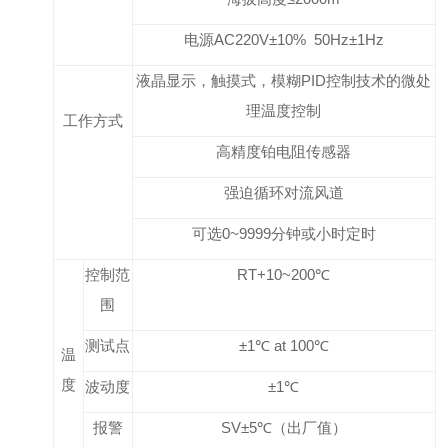
电源
AC220
V±10% 50Hz±1Hz
液晶显示，触摸式，模糊PID控制技术的微处
理温度控制
工作方式
高精度铂电阻传感器
强迫循环对流风道
可选0~9999分钟或小时定时
控制范
RT+10~200℃
围
测试点
±1℃ at 100℃
温
度
波动度
±1℃
报警
SV±5℃（出厂值）