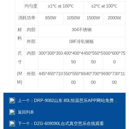
均匀度
±1℃ at 100℃
±2℃ at 100℃
消耗功率
650W
1050W
1500W
2000W
材
内部
304
不锈钢
料
外部
08F
冷轧钢板
尺
内部
300*300*350
400*400*4
450*550*5
500*600*75
寸
50
50
0
(M
外部
445*450*710
550*550*8
640*700*9
690*730*11
M)
00
00
00
DRP-9082山东 80L恒温芭乐APP网站免费进入2023
上一个：
返回列表
DZG-609090L台式真空芭乐在线观看
下一个：