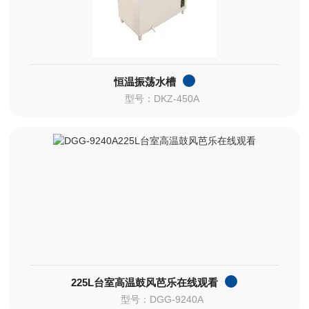
恒温振荡水槽
型号：DKZ-450A
225L台室高温鼓风芭乐在线观看
型号：DGG-9240A