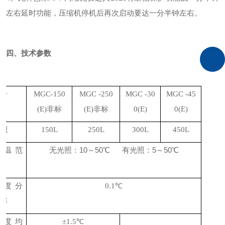
左右延时功能，压缩机停机后再次启动要达一分半钟左右。
四、技术参数
型号
MGC-150
MGC -250
MGC -30
MGC -45
(E)
非标
(E)
非标
0(E)
0(E)
容积
150L
250L
300L
450L
控温范
无光照：
10～50℃ 有光照：5～50℃
围
温度分
℃
0.1
辨率
温度均
℃
±
1.5