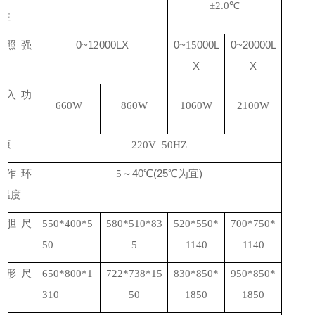
℃
±
2.0
匀性
光照强
0~1
000LX
0~
000L
0~20000L
2
15
度
X
X
输入功
6
60W
860W
10
6
0W
2100W
率
电源
220V 50HZ
工作环
～40℃(25℃为宜)
5
境温度
内胆尺
550*400*5
580*510*83
520*550*
700*750*
寸
50
5
1140
1140
外形尺
650*800*1
722*738*15
830*850*
950*850*
寸
310
50
1850
1850