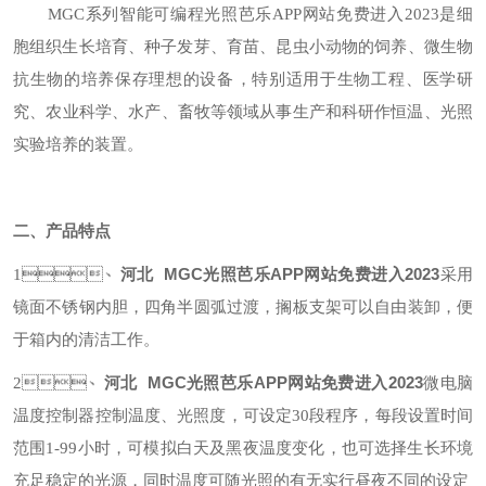
MGC
系列智能可编程光照芭乐APP网站免费进入2023是细
胞组织生长培育、种子发芽、育苗、昆虫小动物的饲养、微生物
抗生物的培养保存理想的设备，特别适用于生物工程、医学研
究、农业科学、水产、畜牧等领域从事生产和科研作恒温、光照
实验培养的装置。
二、产品特点
河北 MGC光照芭乐APP网站免费进入2023
1
、
采用
过渡
支架可以自由装卸，便
镜面不锈钢内胆，四角半圆弧
，搁板
于箱内的清洁工作。
河北 MGC光照芭乐APP网站免费进入2023
2、
微电脑
控制温度、光照度，可设定
温度控制器
30
段程序，每段设置时间
范围
1-99
小时，可模拟白天及黑夜温度变化，也可选择生长环境
充足稳定的光源，同时温度可随光照的有无实行昼夜不同的设定