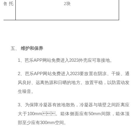
载物托
2
块
架
五、
保养
维护和
1、芭乐APP网站免费进入2023外壳应可靠接地。
2、芭乐APP网站免费进入2023要放置在阴凉、干燥、通
风良好、远离热源和日晒的地方。放置平稳，以防震动发
生噪音。
3、为保障冷凝器有效地散热，冷凝器与墙壁之间距离应
大于100mm。箱体侧面应有50mm间隙，箱体顶
部至少应有300mm空间。