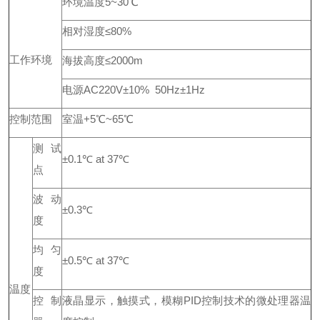
环境温度5~30℃
相对湿度≤80%
工作环境
海拔高度≤2000m
电源AC220V±10% 50Hz±1Hz
控制范围
室温+5℃~65℃
测试
±0.1℃ at 37℃
点
波动
±0.3℃
度
均匀
±0.5℃ at 37℃
度
温度
控制
液晶显示，触摸式，模糊PID控制技术的微处理器温