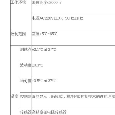
工作环境
海拔高度≤2000m
电源AC220V±10% 50Hz±1Hz
控制范围
室温+5℃~65℃
测试点
±0.1℃ at 37℃
波动度
±0.3℃
均匀度
±0.5℃ at 37℃
温度
控制器
液晶显示，触摸式，模糊PID控制技术的微处
传感器
高精度铂电阻传感器