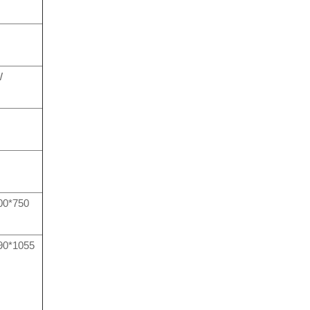
W
00*750
90*1055