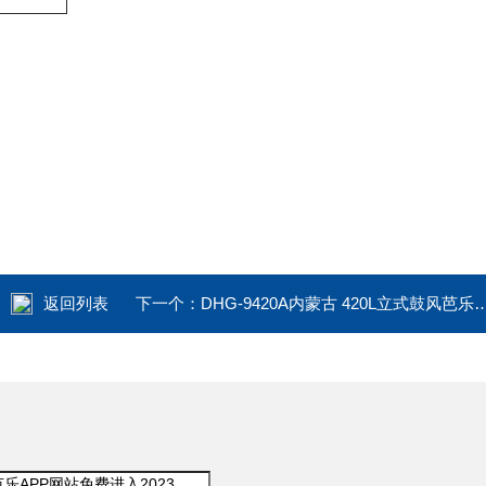
返回列表
下一个：
DHG-9420A内蒙古 420L立式鼓风芭乐在线观看