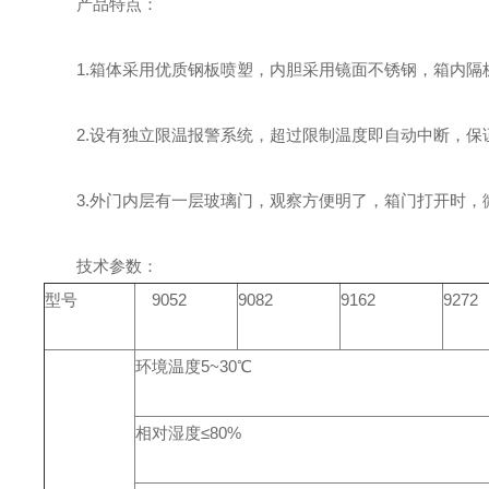
产品特点：
1.箱体采用优质钢板喷塑，内胆采用镜面不锈钢，箱内隔板间
2.设有独立限温报警系统，超过限制温度即自动中断，保证实验
3.外门内层有一层玻璃门，观察方便明了，箱门打开时，微
技术参数：
型号
9052
9082
9162
9272
环境温度5~30℃
相对湿度≤80%