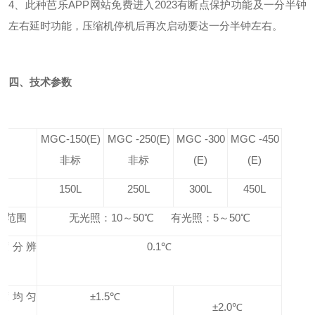
4、此种芭乐APP网站免费进入2023有断点保护功能及一分半钟
左右延时功能，压缩机停机后再次启动要达一分半钟左右。
四、技术参数
号
MGC-150(E)
MGC -250(E)
MGC -300
MGC -450
非标
非标
(E)
(E)
积
150L
250L
300L
450L
温范围
无光照：10～50℃ 有光照：5～50℃
度分辨
0.1℃
度均匀
±1.5℃
±2.0℃