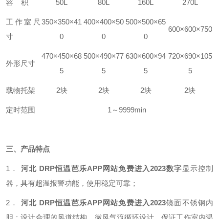
容 积
50L
80L
160L
270L
工作室尺
350
×3
5
0×
41
40
0×400×
5
0
500×500×65
600×600×750
寸
0
0
0
470
×
450
×
68
500
×
490
×
77
630
×
600
×
94
720
×
690
×
105
外形尺寸
5
5
5
5
载物托架
2块
2块
2块
2块
定时范围
1～9999min
三、
产品特点
1．
河北 DRP恒温芭乐APP网站免费进入2023
数字
显示
控制
器，具有超温报警功能，使用稳定可靠；
2．
河北 DRP恒温芭乐APP网站免费进入2023
镜面不锈钢内
胆；设计合理的风道结构，微风气流循环设计，保证工作室内温