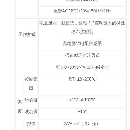
电源
AC220
V±10% 50Hz±1Hz
液晶显示，触摸式，模糊PID控制技术的微处
理温度控制
工作方式
高精度铂电阻传感器
强迫循环对流风道
可选0~9999分钟或小时定时
控制范
RT+10~200℃
围
精确度
±1℃ at 100℃
温
度
波动度
±1℃
报警
SV±5℃（出厂值）