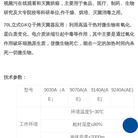
视频污在线观看和灭菌烘箱，主要用于食品、医疗、制药、生物
研究及大专院校等科研单位,作干燥、烘培、灭菌消毒之用。
70L立式GKQ干烤灭菌器
应用：利用高温干热对微生物有氧化、
蛋白质变化、电介质浓缩引起中毒等作用，其中主要是通过氧化
作用破坏细胞原生质，使微生物死亡，能在一定的加热时间内杀
死一切微生物。
技术参数：
型号
9030A（A
9070A(A
9140A(A
9240A(AE)
E）
E)
E)
环境温度
5~3
0℃
工作环境
相对湿度≤
80
%
海拔高度≤
2000m